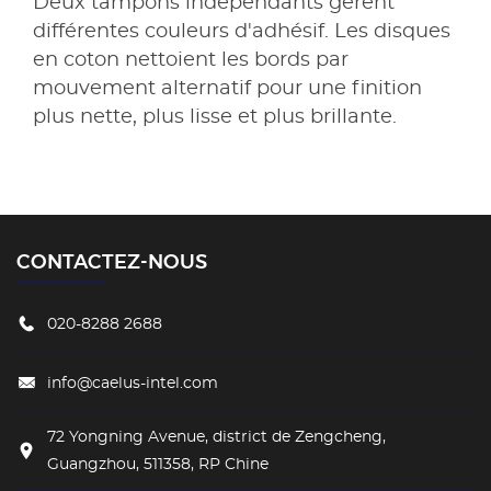
Deux tampons indépendants gèrent
différentes couleurs d'adhésif. Les disques
en coton nettoient les bords par
mouvement alternatif pour une finition
plus nette, plus lisse et plus brillante.
CONTACTEZ-NOUS
020-8288 2688
info@caelus-intel.com
72 Yongning Avenue, district de Zengcheng,
Guangzhou, 511358, RP Chine